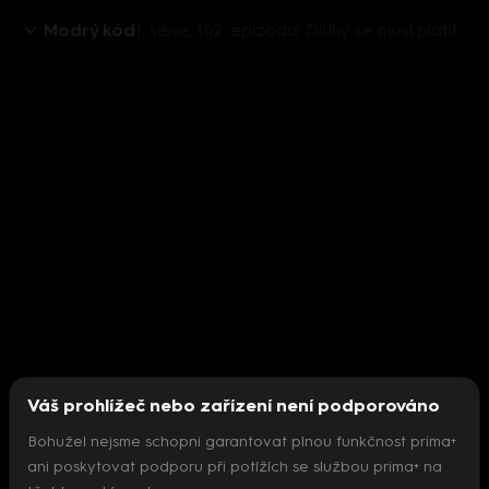
Modrý kód
1. série, 142. epizoda: Dluhy se musí platit
Váš prohlížeč nebo zařízení není podporováno
Bohužel nejsme schopni garantovat plnou funkčnost prima+
ani poskytovat podporu při potížích se službou prima+ na
Nepodařilo se inicializovat přehrávač