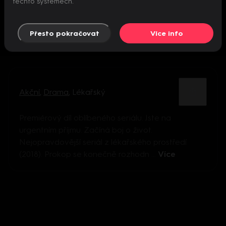
těchto systémech.
Přesto pokračovat
Více info
Akční
,
Drama
,
Lékařský
Premiérový díl oblíbeného seriálu. Jste na
urgentním příjmu. Začíná boj o život.
Nejopravdovější seriál z lékařského prostředí
(2018). Prokop se konečně rozhodn ...
Více