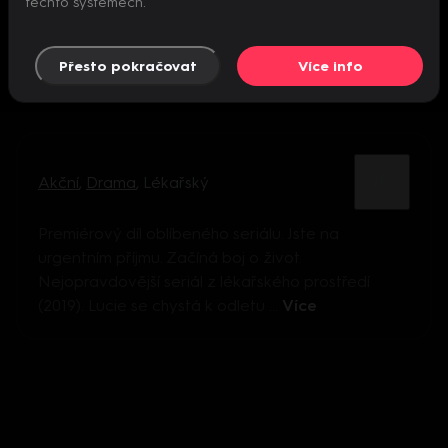
těchto systémech.
Přesto pokračovat
Více info
Akční
,
Drama
,
Lékařský
Premiérový díl oblíbeného seriálu. Jste na
urgentním příjmu. Začíná boj o život.
Nejopravdovější seriál z lékařského prostředí
(2019). Lucie se chystá k odletu ...
Více