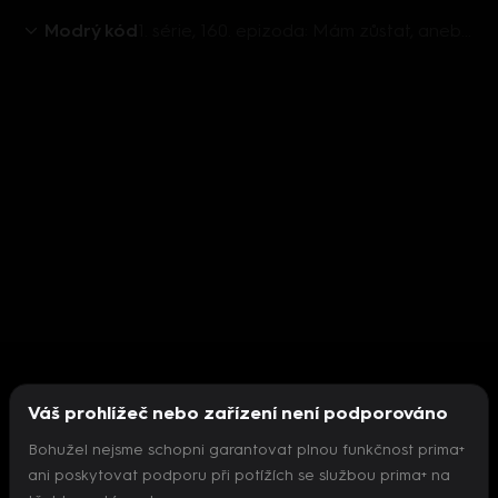
Modrý kód
1. série, 160. epizoda: Mám zůstat, anebo mám jít?
Váš prohlížeč nebo zařízení není podporováno
Bohužel nejsme schopni garantovat plnou funkčnost prima+
ani poskytovat podporu při potížích se službou prima+ na
Nepodařilo se inicializovat přehrávač