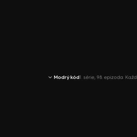
Modrý kód
1. série, 98. epizoda: Ka