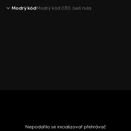
Modrý kód
Modrý kód (131): Jseš nula
Nepodařilo se inicializovat přehrávač