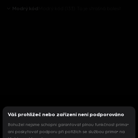
Modrý kód
Modrý kód (133): To je strašná bolest
Váš prohlížeč nebo zařízení není podporováno
Bohužel nejsme schopni garantovat plnou funkčnost prima+
ani poskytovat podporu při potížích se službou prima+ na
Nepodařilo se inicializovat přehrávač