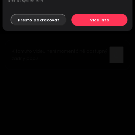
těchto systémech.
Přesto pokračovat
Více info
K tomuto videu není momentálně dostupný
žádný popis.