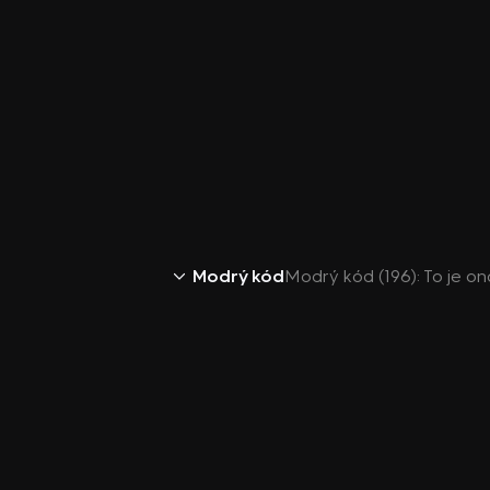
Modrý kód
Modrý kód (196): To je on