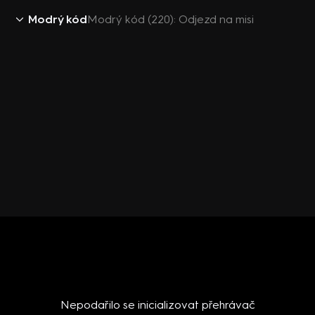
Modrý kód
Modrý kód (220): Odjezd na misi
Nepodařilo se inicializovat přehrávač