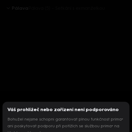
Pálava
Pálava (5) – Setkání s exmanželkou
Váš prohlížeč nebo zařízení není podporováno
Bohužel nejsme schopni garantovat plnou funkčnost prima+
ani poskytovat podporu při potížích se službou prima+ na
Nepodařilo se inicializovat přehrávač