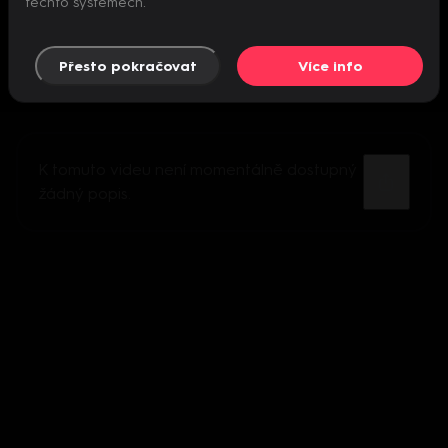
těchto systémech.
Přesto pokračovat
Více info
K tomuto videu není momentálně dostupný
žádný popis.