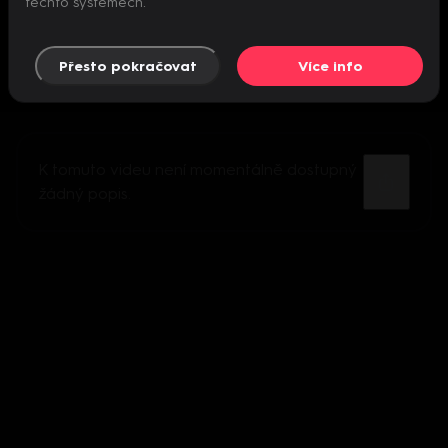
těchto systémech.
Přesto pokračovat
Více info
K tomuto videu není momentálně dostupný
žádný popis.