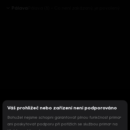
Pálava
Pálava (8) – Co není zakázaný, je povolený
Váš prohlížeč nebo zařízení není podporováno
Bohužel nejsme schopni garantovat plnou funkčnost prima+
ani poskytovat podporu při potížích se službou prima+ na
Nepodařilo se inicializovat přehrávač