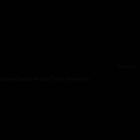
Reklama
20. série, 46. epizoda: PARTIE TEREZIE TOMÁNKOVÉ, Václav Stárek, Bohumír Dufek, Michal Černý, Kaeteřina Valachová, Martin Baxa - 15.11. v 11:53