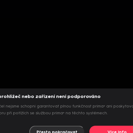
prohlížeč nebo zařízení není podporováno
el nejsme schopni garantovat plnou funkčnost prima+ ani poskytov
ru při potížích se službou prima+ na těchto systémech.
Přesto pokračovat
Více info