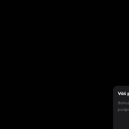
Váš 
Bohuž
podpo