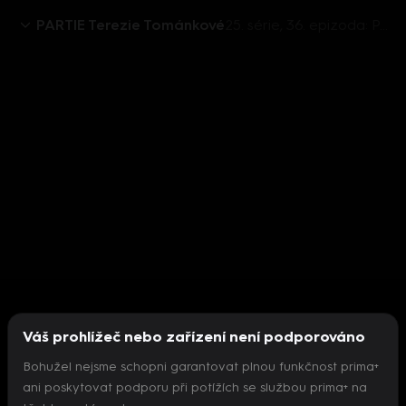
PARTIE Terezie Tománkové
25. série, 36. epizoda: PARTIE TEREZIE TOMÁNKOVÉ, Alena Schillerová, Zbyněk Stanjura - 7.9. v 11:00
Váš prohlížeč nebo zařízení není podporováno
Bohužel nejsme schopni garantovat plnou funkčnost prima+
ani poskytovat podporu při potížích se službou prima+ na
Nepodařilo se inicializovat přehrávač