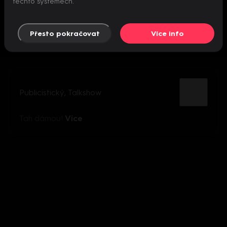
těchto systémech.
Přesto pokračovat
Více info
Publicistický
,
Talkshow
Tah dámou!
Více