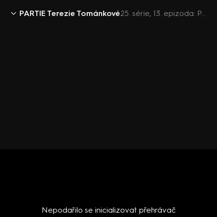
PARTIE Terezie Tománkové
25. série, 13. epizoda: PARTIE TEREZIE TOMÁNKOVÉ, Karel Havlíček, Jan Lipavský, Karla Maříková, Jiří Pospíšil, Petr Letocha, Robert Králíček - 5.4. v 11:00
Nepodařilo se inicializovat přehrávač