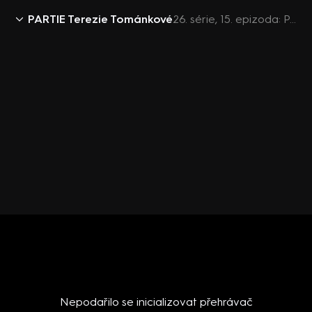
PARTIE Terezie Tománkové
26. série, 15. epizoda: PARTIE Terezie Tománkové, 12.4. v 11:00 - Martin Dvořák, Jana Černochová, Radim Fiala, Filip Turek
Nepodařilo se inicializovat přehrávač