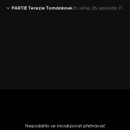
PARTIE Terezie Tománkové
26. série, 26. epizoda: PARTIE Terezie Tománkové, 28.6. v 11:00 - Alena Schillerová, Petr Macinka, Tomio Okamura, Martin Kupka, Vít Rakušan, Zdeněk Hřib
Nepodařilo se inicializovat přehrávač