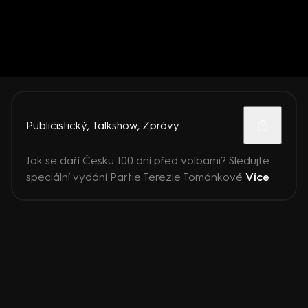
Publicistický
,
Talkshow
,
Zprávy
Jak se daří Česku 100 dní před volbami? Sledujte
speciální vydání Partie Terezie Tománkové
Více