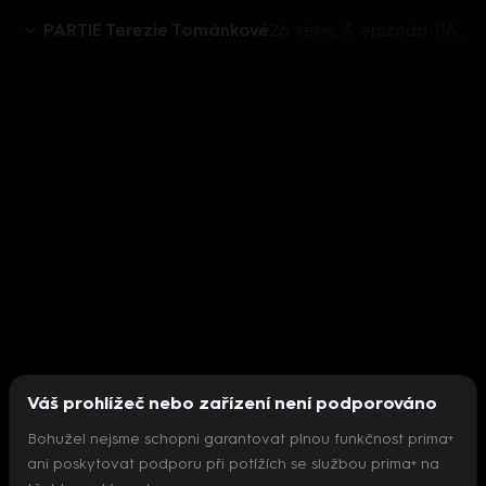
PARTIE Terezie Tománkové
26. série, 3. epizoda: PARTIE Terezie Tománkové, 18.1. v 11:00 - Tomio Okamura, Karel Havlíček, Michaela Šebelová, Olga Richterová, Boris Šťastný, Marek Výborný
Váš prohlížeč nebo zařízení není podporováno
Bohužel nejsme schopni garantovat plnou funkčnost prima+
ani poskytovat podporu při potížích se službou prima+ na
Nepodařilo se inicializovat přehrávač