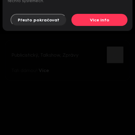
těchto systémech.
Přesto pokračovat
Více info
Publicistický
,
Talkshow
,
Zprávy
Tah dámou!
Více