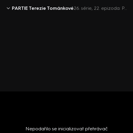
PARTIE Terezie Tománkové
26. série, 22. epizoda: PARTIE Terezie Tománkové, 31.5. v 11:55 - Oto Klempíř, Martin Baxa
Nepodařilo se inicializovat přehrávač