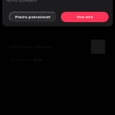
těchto systémech.
Přesto pokračovat
Více info
Publicistický
,
Talkshow
Tah dámou!
Více