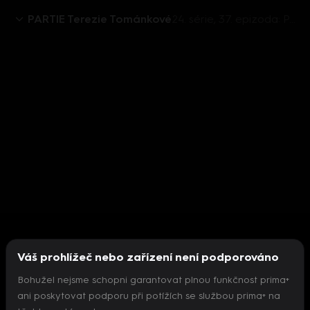
PARTIE Terezie Tománkové
24. série, 37. epizoda: PARTIE TEREZIE TOMÁNKOVÉ, Marek Benda, Olga Richterová, Radek Koten, Patrik Nacher, Martin Kuba, Josef Bělica - 15.9. v 11:50
Váš prohlížeč nebo zařízení není podporováno
Bohužel nejsme schopni garantovat plnou funkčnost prima+
ani poskytovat podporu při potížích se službou prima+ na
Nepodařilo se inicializovat přehrávač