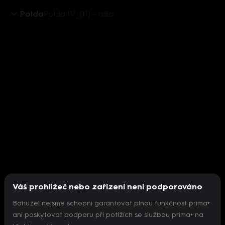
Polda
Polda IV_(11) - Jídlo
Váš prohlížeč nebo zařízení není podporováno
Bohužel nejsme schopni garantovat plnou funkčnost prima+
ani poskytovat podporu při potížích se službou prima+ na
Nepodařilo se inicializovat přehrávač