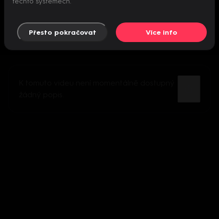
těchto systémech.
Přesto pokračovat
Více info
K tomuto videu není momentálně dostupný
žádný popis.