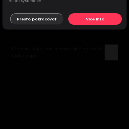
těchto systémech.
Přesto pokračovat
Více info
K tomuto videu není momentálně dostupný
žádný popis.