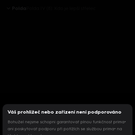
Polda
Polda IV (8): Kdo je lepší střelec
Váš prohlížeč nebo zařízení není podporováno
Bohužel nejsme schopni garantovat plnou funkčnost prima+
ani poskytovat podporu při potížích se službou prima+ na
Nepodařilo se inicializovat přehrávač