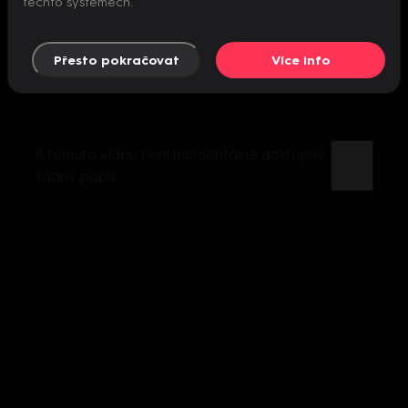
těchto systémech.
Přesto pokračovat
Více info
K tomuto videu není momentálně dostupný
žádný popis.