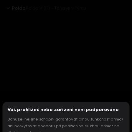
Polda
Polda V (11) - Táňa je v týmu
Váš prohlížeč nebo zařízení není podporováno
Bohužel nejsme schopni garantovat plnou funkčnost prima+
ani poskytovat podporu při potížích se službou prima+ na
Nepodařilo se inicializovat přehrávač