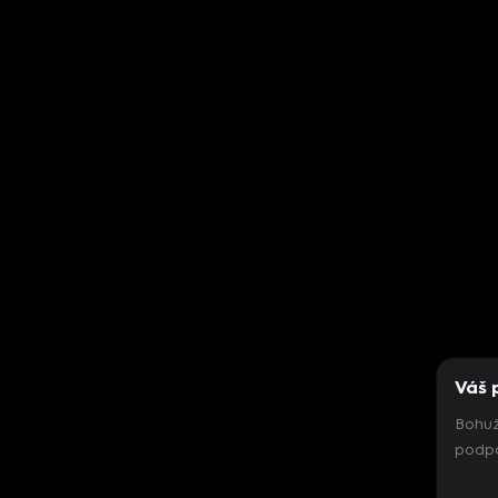
Váš 
Bohuž
podpo