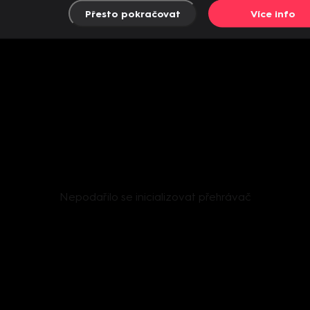
Přesto pokračovat
Více info
Nepodařilo se inicializovat přehrávač