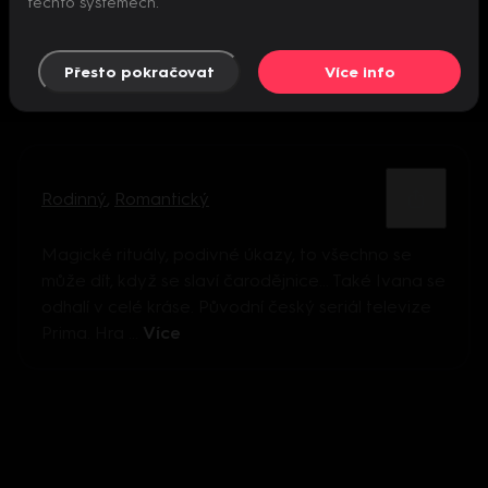
těchto systémech.
Přesto pokračovat
Více info
Rodinný
,
Romantický
Magické rituály, podivné úkazy, to všechno se
může dít, když se slaví čarodějnice... Také Ivana se
odhalí v celé kráse. Původní český seriál televize
Prima. Hra ...
Více