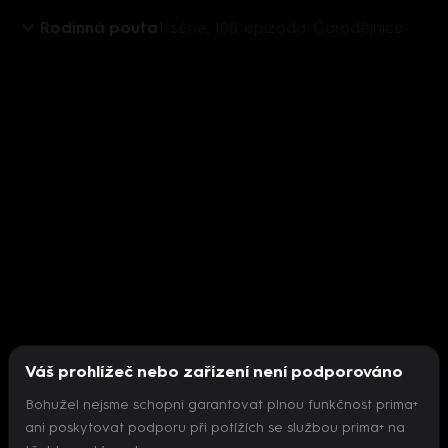
Rodinná pouta
1. série, 108. epizoda: Čarodějnice
Váš prohlížeč nebo zařízení není podporováno
Bohužel nejsme schopni garantovat plnou funkčnost prima+
ani poskytovat podporu při potížích se službou prima+ na
Nepodařilo se inicializovat přehrávač