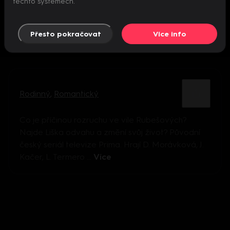
těchto systémech.
Přesto pokračovat
Více info
Rodinný
,
Romantický
Co je příčinou rozruchu ve vile Rubešových?
Najde Liška odvahu a změní svůj život? Původní
český seriál televize Prima. Hrají D. Morávková, J.
Kačer, L. Termero ...
Více