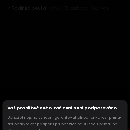
Rodinná pouta
1. série, 115. epizoda: Rozruch
Váš prohlížeč nebo zařízení není podporováno
Bohužel nejsme schopni garantovat plnou funkčnost prima+
ani poskytovat podporu při potížích se službou prima+ na
Nepodařilo se inicializovat přehrávač