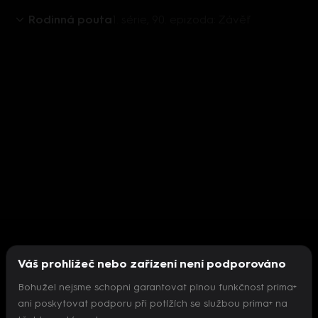
Rodinná pouta
1. série, 90. epizoda: Závěť
Váš prohlížeč nebo zařízení není podporováno
Bohužel nejsme schopni garantovat plnou funkčnost prima+
ani poskytovat podporu při potížích se službou prima+ na
Nepodařilo se inicializovat přehrávač