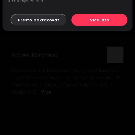
těchto systémech.
Přesto pokračovat
Více info
Rodinný
,
Romantický
Je svědomí Krátkého čisté? Proč jsou Rubešovi v
šoku? Původní český seriál televize Prima. Hrají D.
Morávková, J. Kačer, L. Termerová, T. Krejčíř, K.
Jandová, Z ...
Více