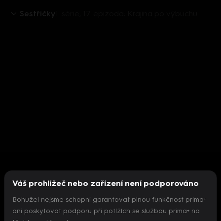
Sestřičky
1. série, 17. epizoda: Krajina po výbuchu
Váš prohlížeč nebo zařízení není podporováno
Bohužel nejsme schopni garantovat plnou funkčnost prima+
ani poskytovat podporu při potížích se službou prima+ na
Nepodařilo se inicializovat přehrávač