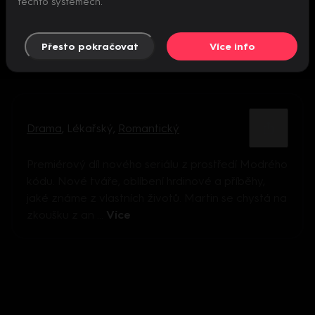
těchto systémech.
Přesto pokračovat
Více info
Drama
,
Lékařský
,
Romantický
Premiérový díl nového seriálu z prostředí Modrého
kódu. Nové tváře, oblíbení hrdinové a příběhy,
jaké známe z vlastních životů. Martin se chystá na
zkoušku z an ...
Více