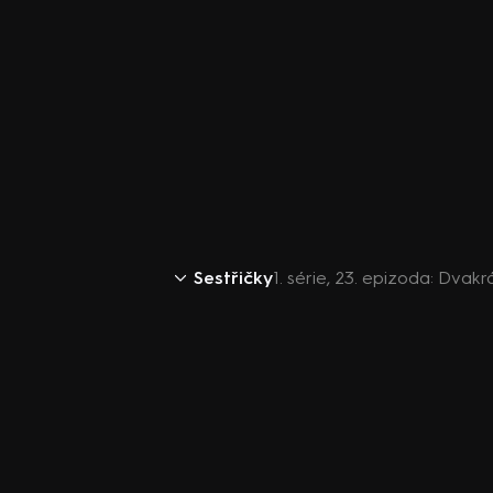
Sestřičky
1. série, 23. epizoda: Dvak