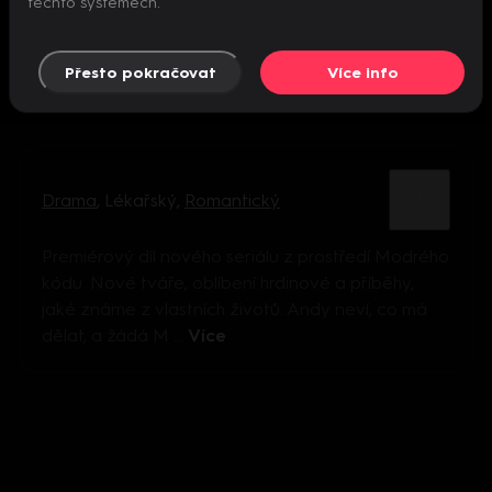
těchto systémech.
Přesto pokračovat
Více info
Drama
,
Lékařský
,
Romantický
Premiérový díl nového seriálu z prostředí Modrého
kódu. Nové tváře, oblíbení hrdinové a příběhy,
jaké známe z vlastních životů. Andy neví, co má
dělat, a žádá M ...
Více