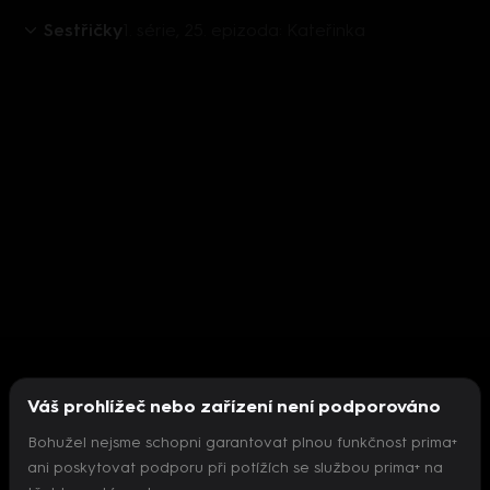
Sestřičky
1. série, 25. epizoda: Kateřinka
Váš prohlížeč nebo zařízení není podporováno
Bohužel nejsme schopni garantovat plnou funkčnost prima+
ani poskytovat podporu při potížích se službou prima+ na
Nepodařilo se inicializovat přehrávač