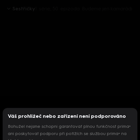
Sestřičky
1. série, 50. epizoda: Budeme jen kamarádi
Váš prohlížeč nebo zařízení není podporováno
Bohužel nejsme schopni garantovat plnou funkčnost prima+
ani poskytovat podporu při potížích se službou prima+ na
Nepodařilo se inicializovat přehrávač