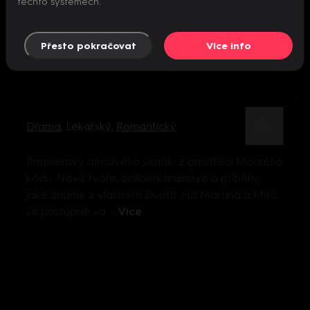
těchto systémech.
Přesto pokračovat
Více info
Drama
,
Lékařský
,
Romantický
Premiérový díl nového seriálu z prostředí Modrého
kódu. Nové tváře, oblíbení hrdinové a příběhy,
jaké známe z vlastních životů. Na Martina a Míšu
se postupně va ...
Více