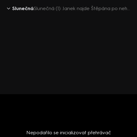
Slunečná
Slunečná (1): Janek najde Štěpána po nehodě
Nepodařilo se inicializovat přehrávač