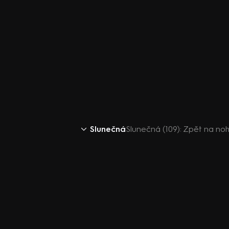
Slunečná
Slunečná (109): Zpět na no