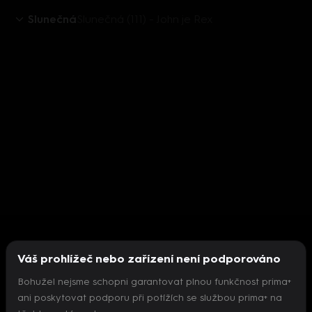
Slunečná
Slunečná (111) - John je Rex
Váš prohlížeč nebo zařízení není podporováno
Bohužel nejsme schopni garantovat plnou funkčnost prima+
ani poskytovat podporu při potížích se službou prima+ na
Nepodařilo se inicializovat přehrávač