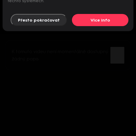
těchto systémech.
Přesto pokračovat
Více info
K tomuto videu není momentálně dostupný
žádný popis.