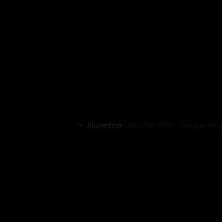
Slunečná
Slunečná (119) - Týna je tě