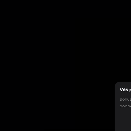
Váš 
Bohuž
podpo