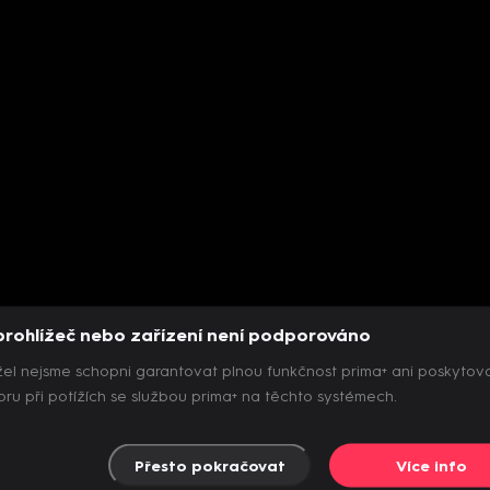
prohlížeč nebo zařízení není podporováno
el nejsme schopni garantovat plnou funkčnost prima+ ani poskytov
ru při potížích se službou prima+ na těchto systémech.
Přesto pokračovat
Více info