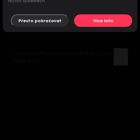
těchto systémech.
Přesto pokračovat
Více info
K tomuto videu není momentálně dostupný
žádný popis.