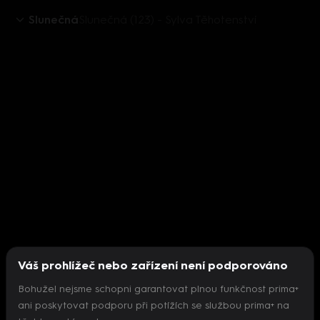
Slunečná
Slunečná (123) - Sylva Těhotenství
Váš prohlížeč nebo zařízení není podporováno
Bohužel nejsme schopni garantovat plnou funkčnost prima+
ani poskytovat podporu při potížích se službou prima+ na
Nepodařilo se inicializovat přehrávač