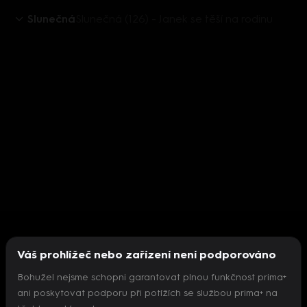
Slunečná
Slunečná (126) - Janek se těší na rodinu
Váš prohlížeč nebo zařízení není podporováno
Bohužel nejsme schopni garantovat plnou funkčnost prima+
ani poskytovat podporu při potížích se službou prima+ na
Nepodařilo se inicializovat přehrávač