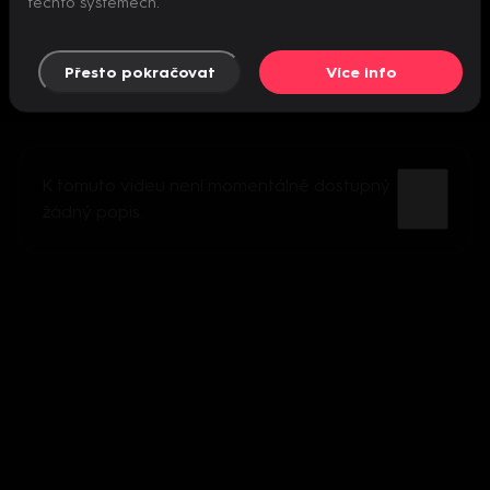
těchto systémech.
Přesto pokračovat
Více info
K tomuto videu není momentálně dostupný
žádný popis.