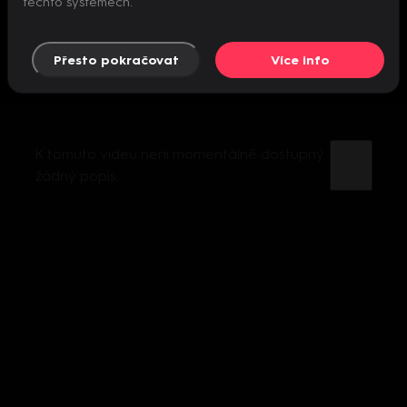
těchto systémech.
Přesto pokračovat
Více info
K tomuto videu není momentálně dostupný
žádný popis.