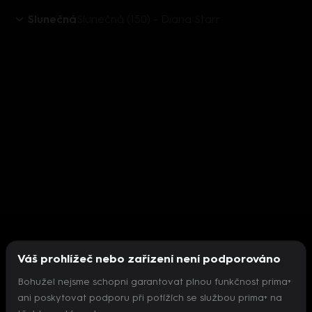
Slunečná
Slunečná (150) - Diana Starr
Váš prohlížeč nebo zařízení není podporováno
Bohužel nejsme schopni garantovat plnou funkčnost prima+
ani poskytovat podporu při potížích se službou prima+ na
Nepodařilo se inicializovat přehrávač