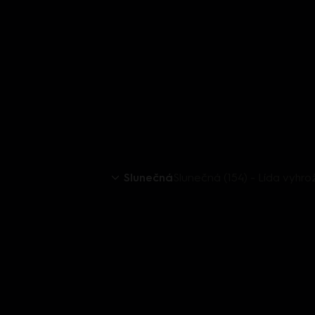
Slunečná
Slunečná (154) - Lída vyhr