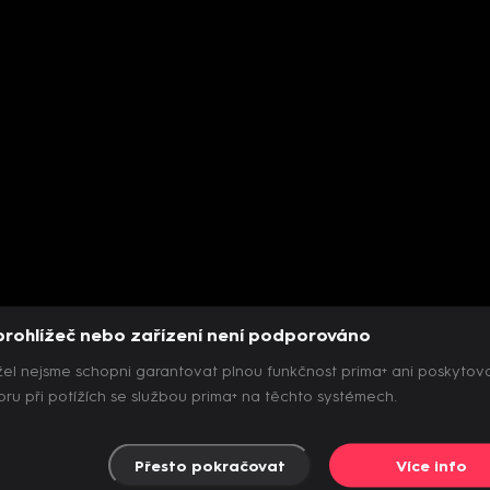
prohlížeč nebo zařízení není podporováno
el nejsme schopni garantovat plnou funkčnost prima+ ani poskytov
ru při potížích se službou prima+ na těchto systémech.
Přesto pokračovat
Více info