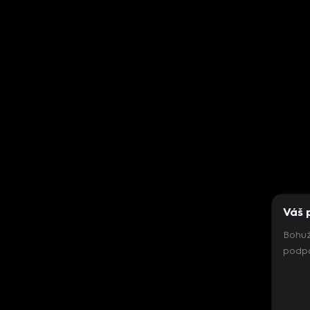
Váš 
Bohuž
podpo