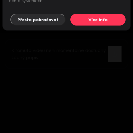
těchto systémech.
Přesto pokračovat
Více info
K tomuto videu není momentálně dostupný
žádný popis.