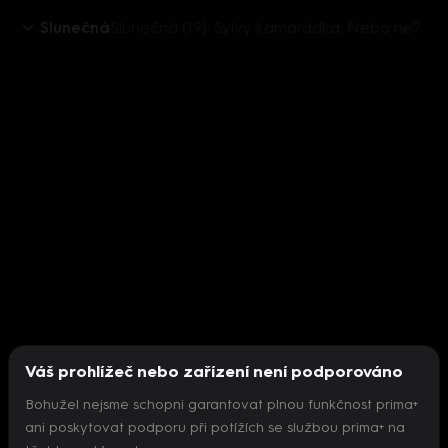
Slunečná
Slunečná (19): Sylvy kamarádka. Nebo ne?
Váš prohlížeč nebo zařízení není podporováno
Bohužel nejsme schopni garantovat plnou funkčnost prima+
ani poskytovat podporu při potížích se službou prima+ na
Nepodařilo se inicializovat přehrávač