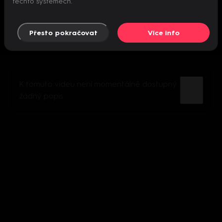
těchto systémech.
Přesto pokračovat
Více info
K tomuto videu není momentálně dostupný
žádný popis.