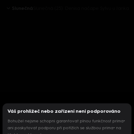
Slunečná
Slunečná (25): Denisa načape Sylvu u Janka
Váš prohlížeč nebo zařízení není podporováno
Bohužel nejsme schopni garantovat plnou funkčnost prima+
ani poskytovat podporu při potížích se službou prima+ na
Nepodařilo se inicializovat přehrávač