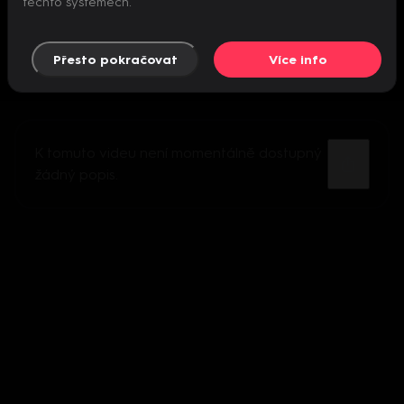
těchto systémech.
Přesto pokračovat
Více info
K tomuto videu není momentálně dostupný
žádný popis.