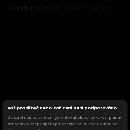
Slunečná
Slunečná (39): Pohlreich ve Slunecˇne´
Váš prohlížeč nebo zařízení není podporováno
Bohužel nejsme schopni garantovat plnou funkčnost prima+
ani poskytovat podporu při potížích se službou prima+ na
Nepodařilo se inicializovat přehrávač