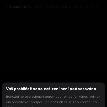
Slunečná
Slunečná (41): Když zlobíš, zůstaneš sám?
Váš prohlížeč nebo zařízení není podporováno
Bohužel nejsme schopni garantovat plnou funkčnost prima+
ani poskytovat podporu při potížích se službou prima+ na
Nepodařilo se inicializovat přehrávač