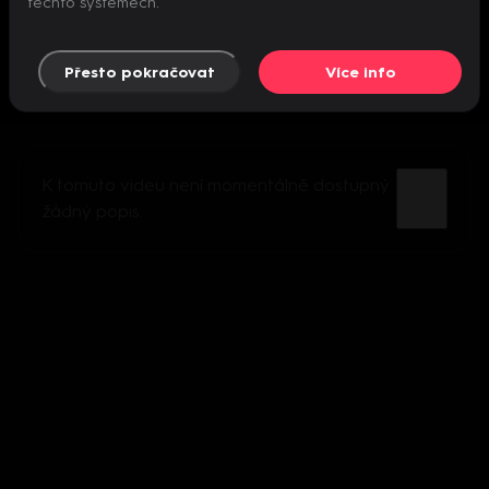
těchto systémech.
Přesto pokračovat
Více info
K tomuto videu není momentálně dostupný
žádný popis.