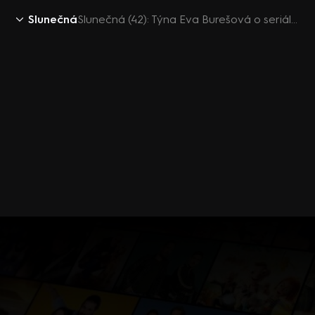
Slunečná
Slunečná (42): Týna Eva Burešová o seriálových kostýmech