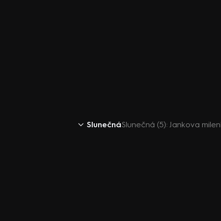
Slunečná
Slunečná (5): Jankova mile