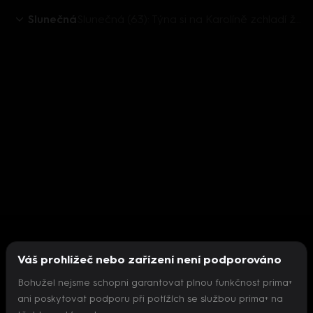
Slunečná
Slunečná (63): Týna si na Karolíně zchladí žáhu
Váš prohlížeč nebo zařízení není podporováno
Bohužel nejsme schopni garantovat plnou funkčnost prima+
ani poskytovat podporu při potížích se službou prima+ na
Nepodařilo se inicializovat přehrávač