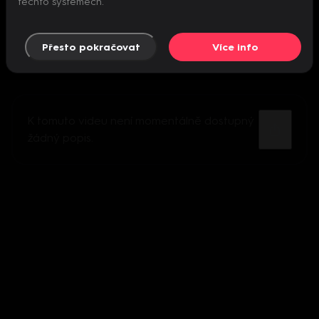
těchto systémech.
Přesto pokračovat
Více info
K tomuto videu není momentálně dostupný
žádný popis.