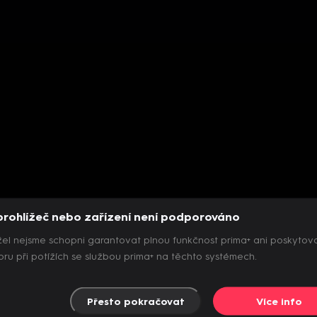
prohlížeč nebo zařízení není podporováno
el nejsme schopni garantovat plnou funkčnost prima+ ani poskytov
ru při potížích se službou prima+ na těchto systémech.
Přesto pokračovat
Více info