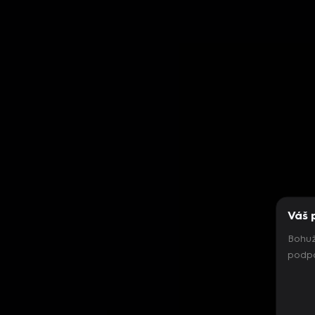
Váš 
Bohuž
podpo