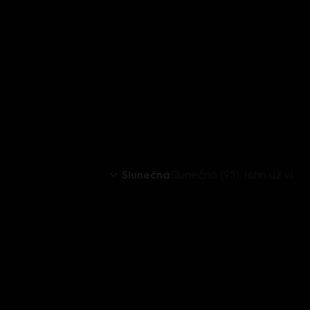
Slunečná
Slunečná (95): John už ví