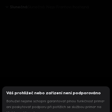
Slunečná
Slunečná: Nejsi Frantovi lhostejná
Váš prohlížeč nebo zařízení není podporováno
Bohužel nejsme schopni garantovat plnou funkčnost prima+
ani poskytovat podporu při potížích se službou prima+ na
Nepodařilo se inicializovat přehrávač