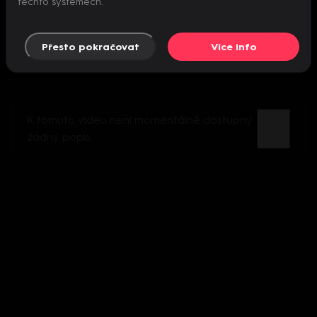
těchto systémech.
Přesto pokračovat
Více info
K tomuto videu není momentálně dostupný
žádný popis.