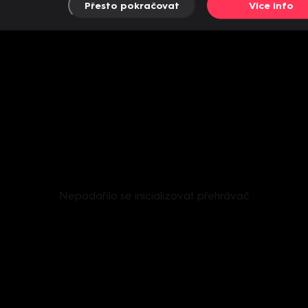
Přesto pokračovat
Více info
Nepodařilo se inicializovat přehrávač