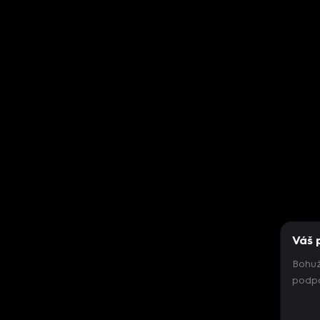
Váš 
Bohuž
podpo