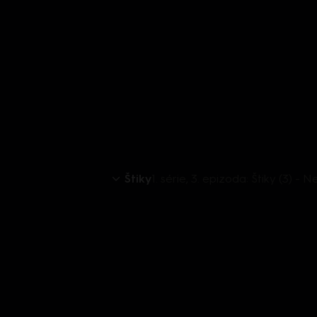
Štiky
1. série, 3. epizoda: Štiky (3) 