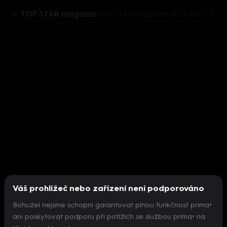
TOP STAR magazín
TOP STAR magazín 2017 (07) - Jitka Hosprová
Váš prohlížeč nebo zařízení není podporováno
Bohužel nejsme schopni garantovat plnou funkčnost prima+
ani poskytovat podporu při potížích se službou prima+ na
Nepodařilo se inicializovat přehrávač