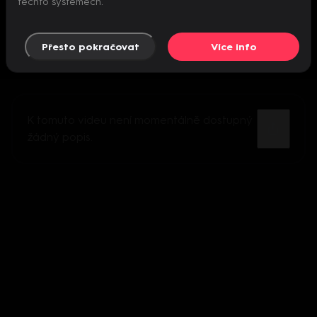
těchto systémech.
Přesto pokračovat
Více info
K tomuto videu není momentálně dostupný
žádný popis.