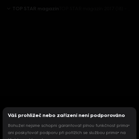
TOP STAR magazín
TOP STAR magazín 2017 (18) - Matěj Ruppert
Váš prohlížeč nebo zařízení není podporováno
Bohužel nejsme schopni garantovat plnou funkčnost prima+
ani poskytovat podporu při potížích se službou prima+ na
Nepodařilo se inicializovat přehrávač