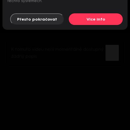
těchto systémech.
Přesto pokračovat
Více info
K tomuto videu není momentálně dostupný
žádný popis.