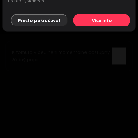
těchto systémech.
Přesto pokračovat
Více info
K tomuto videu není momentálně dostupný
žádný popis.