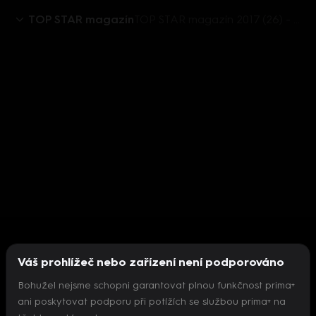
TOP STAR magazín
TOP STAR magazín 2017 (26) - Bageterie Boulevard - vaření s vítězi soutěže
Váš prohlížeč nebo zařízení není podporováno
Bohužel nejsme schopni garantovat plnou funkčnost prima+
ani poskytovat podporu při potížích se službou prima+ na
Nepodařilo se inicializovat přehrávač