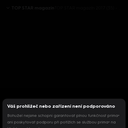
TOP STAR magazín
TOP STAR magazín 2017 (35) - Emil Stanislav Kolařík - jediný žák malíře Jana Zrzavého
Váš prohlížeč nebo zařízení není podporováno
Bohužel nejsme schopni garantovat plnou funkčnost prima+
ani poskytovat podporu při potížích se službou prima+ na
Nepodařilo se inicializovat přehrávač