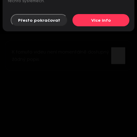
těchto systémech.
Přesto pokračovat
Více info
K tomuto videu není momentálně dostupný
žádný popis.